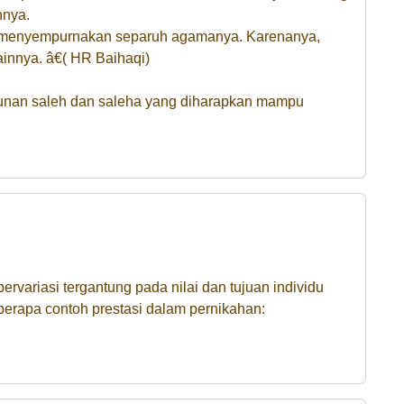
hnya.
h menyempurnakan separuh agamanya. Karenanya,
innya. â€( HR Baihaqi)
runan saleh dan saleha yang diharapkan mampu
rvariasi tergantung pada nilai dan tujuan individu
berapa contoh prestasi dalam pernikahan: